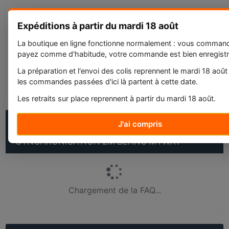
Connecteurs :
Expéditions à partir du mardi 18 août
•USB-C / Lightning
La boutique en ligne fonctionne normalement : vous comman
Poids du colis : 0,10 Kg
payez comme d'habitude, votre commande est bien enregistr
La préparation et l'envoi des colis reprennent le mardi 18 août
Etat : Neuf, Scellé, Très bon état, Emballage
les commandes passées d'ici là partent à cette date.
d'origine bon état
Les retraits sur place reprennent à partir du mardi 18 août.
QUESTIONS FRÉQUENTES SUR CÂBLE
J'ai compris
LIGHTNING VERS USB-C CHARGE 60W ET
SYNCHRONISATION 2M BLANC MYWAY
Chargement de la FAQ...