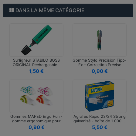
DANS LA MÊME CATÉGORIE
Surligneur STABILO BOSS
Gomme Stylo Précision Tipp-
ORIGINAL Rechargeable -
Ex - Correction Précise
Pointe…
pou…
1,50 €
0,90 €
Gommes MAPED Ergo Fun -
Agrafes Rapid 23/24 Strong
gomme ergonomique pour
galvanisé - boîte de 1 000 …
écritur…
0,90 €
5,50 €