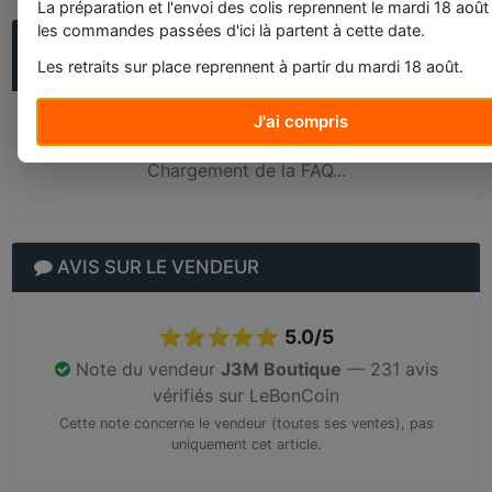
La préparation et l'envoi des colis reprennent le mardi 18 août
les commandes passées d'ici là partent à cette date.
QUESTIONS FRÉQUENTES SUR CHEMISES A
ELASTIQUES 3 RABATS OFFISSIMO - 24X32CM
Les retraits sur place reprennent à partir du mardi 18 août.
J'ai compris
Chargement de la FAQ...
AVIS SUR LE VENDEUR
⭐⭐⭐⭐⭐
5.0/5
Note du vendeur
J3M Boutique
— 231 avis
vérifiés sur LeBonCoin
Cette note concerne le vendeur (toutes ses ventes), pas
uniquement cet article.