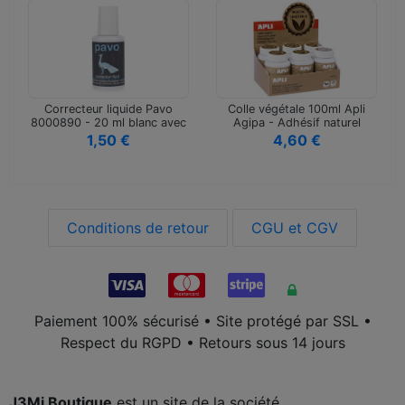
Correcteur liquide Pavo
Colle végétale 100ml Apli
8000890 - 20 ml blanc avec
Agipa - Adhésif naturel
pin…
pour…
1,50 €
4,60 €
Conditions de retour
CGU et CGV
Paiement 100% sécurisé • Site protégé par SSL •
Respect du RGPD • Retours sous 14 jours
J3Mi Boutique
est un site de la société