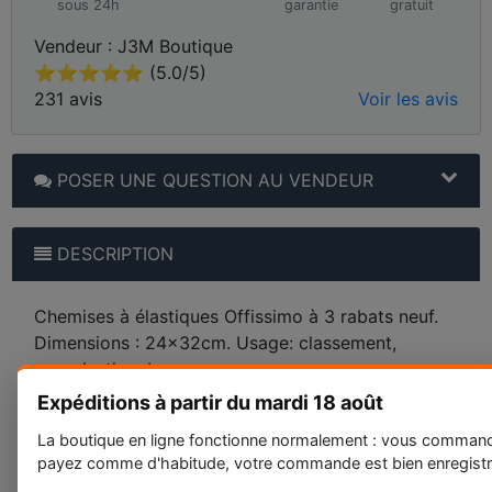
sous 24h
garantie
gratuit
Vendeur : J3M Boutique
⭐⭐⭐⭐⭐ (5.0/5)
231 avis
Voir les avis
POSER UNE QUESTION AU VENDEUR
DESCRIPTION
Chemises à élastiques Offissimo à 3 rabats neuf.
Dimensions : 24x32cm. Usage: classement,
organisation, bureau.
Expéditions à partir du mardi 18 août
Poids du colis : 0,28 Kg
La boutique en ligne fonctionne normalement : vous comman
Etat : Neuf
payez comme d'habitude, votre commande est bien enregistr