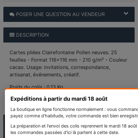
POSER UNE QUESTION AU VENDEUR
DESCRIPTION
Cartes pliées Clairefontaine Pollen neuves. 25
feuilles - Format 116x116 mm - 210 g/m² - Couleur
cacao. Usage: invitations, correspondance,
artisanat, événements, créatif.
Poids du colis : 0,13 Kg
Expéditions à partir du mardi 18 août
Etat : Neuf
La boutique en ligne fonctionne normalement : vous comman
payez comme d'habitude, votre commande est bien enregistr
QUESTIONS FRÉQUENTES SUR
La préparation et l'envoi des colis reprennent le mardi 18 août
CLAIREFONTAINE POLLEN CARTES PLIÉES - 25
les commandes passées d'ici là partent à cette date.
FEUILLES - 116X116 MM - 210 G/M² CACAO