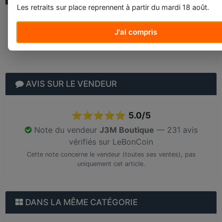
Les retraits sur place reprennent à partir du mardi 18 août.
J'ai compris
Chargement de la FAQ...
AVIS SUR LE VENDEUR
⭐⭐⭐⭐⭐
5.0/5
Note du vendeur
J3M Boutique
— 231 avis
vérifiés sur LeBonCoin
Cette note concerne le vendeur (toutes ses ventes), pas
uniquement cet article.
DANS LA MÊME CATÉGORIE