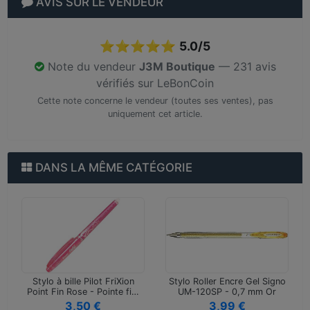
AVIS SUR LE VENDEUR
⭐⭐⭐⭐⭐
5.0/5
Note du vendeur
J3M Boutique
— 231 avis
vérifiés sur LeBonCoin
Cette note concerne le vendeur (toutes ses ventes), pas
uniquement cet article.
DANS LA MÊME CATÉGORIE
Stylo à bille Pilot FriXion
Stylo Roller Encre Gel Signo
Point Fin Rose - Pointe fi…
UM-120SP - 0,7 mm Or
pour…
3,50 €
3,99 €