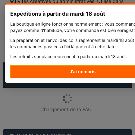
activités créatives ou administratives. Utilisé dans
des contextes variés tels que l'école, le bureau ou
Expéditions à partir du mardi 18 août
les loisirs créatifs, il répond aux besoins de
précision et de clarté.
La boutique en ligne fonctionne normalement : vous comman
payez comme d'habitude, votre commande est bien enregistr
Poids du colis : 0,01 Kg
La préparation et l'envoi des colis reprennent le mardi 18 août
les commandes passées d'ici là partent à cette date.
Etat : Neuf
Les retraits sur place reprennent à partir du mardi 18 août.
QUESTIONS FRÉQUENTES SUR FEUTRE À
J'ai compris
POINTE FINE STABILO POINT 88 - GRIS CLAIR
88/94 POUR DESSIN ET ÉCRITURE PRÉCISE
Chargement de la FAQ...