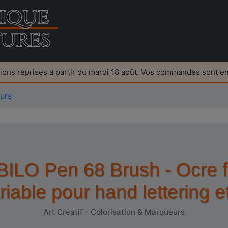
ions reprises à partir du mardi 18 août. Vos commandes sont e
urs
ILO Pen 68 Brush - Ocre fon
riable pour hand lettering e
Art Créatif - Colorisation & Marqueurs