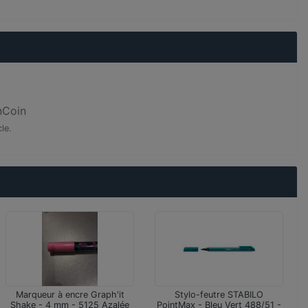
nCoin
le.
Marqueur à encre Graph'it
Stylo-feutre STABILO
Shake - 4 mm - 5125 Azalée
PointMax - Bleu Vert 488/51 -