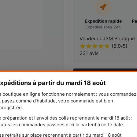
Expedition rapide
Pa
Expediee sous 24h
Vendeur : J3M Boutique
⭐⭐⭐⭐⭐ (5.0/5)
231 avis
POSER UNE QUESTIO
xpéditions à partir du mardi 18 août
a boutique en ligne fonctionne normalement : vous commandez
t payez comme d'habitude, votre commande est bien
nregistrée.
a préparation et l'envoi des colis reprennent le mardi 18 août :
outes les commandes passées d'ici là partent à cette date.
est conçu pour offrir une flexibilité optimale grâce à sa 
es retraits sur place reprennent à partir du mardi 18 août.