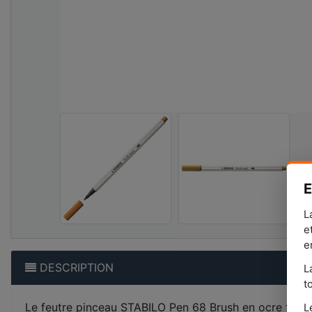
E
L
e
e
DESCRIPTION
L
t
Le feutre pinceau STABILO Pen 68 Brush en ocre foncé 
L