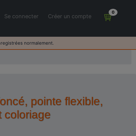
0
Se connecter
Créer un compte
nregistrées normalement.
cé, pointe flexible,
t coloriage