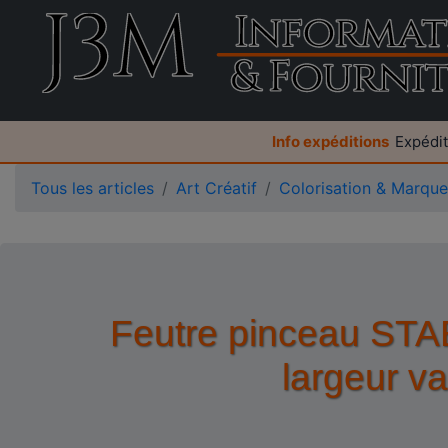
Info expéditions
Expédit
Tous les articles
Art Créatif
Colorisation & Marque
Feutre pinceau STAB
largeur va