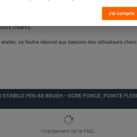
ur des applications créatives.
J'ai compris
 manuels tels que le hand lettering, le coloriage, le surlig
isirs créatifs.
n atelier, ce feutre répond aux besoins des utilisateurs cher
STABILO PEN 68 BRUSH - OCRE FONCÉ, POINTE FLEX
Chargement de la FAQ...