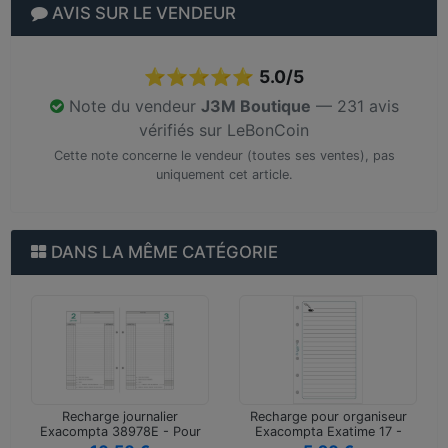
AVIS SUR LE VENDEUR
⭐⭐⭐⭐⭐
5.0/5
Note du vendeur
J3M Boutique
— 231 avis
vérifiés sur LeBonCoin
Cette note concerne le vendeur (toutes ses ventes), pas
uniquement cet article.
DANS LA MÊME CATÉGORIE
Recharge journalier
Recharge pour organiseur
Exacompta 38978E - Pour
Exacompta Exatime 17 -
agenda per…
Notes …