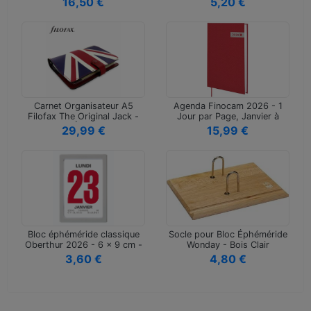
16,50 €
5,20 €
Carnet Organisateur A5
Agenda Finocam 2026 - 1
Filofax The Original Jack -
Jour par Page, Janvier à
Édi…
Décem…
29,99 €
15,99 €
Bloc éphéméride classique
Socle pour Bloc Éphéméride
Oberthur 2026 - 6 x 9 cm -
Wonday - Bois Clair
G…
Arceaux…
3,60 €
4,80 €