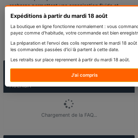
recharge permettent une organisation fluide et
rapide, répondant aux exigences des utilisateurs
Expéditions à partir du mardi 18 août
en quête de simplicité et d'efficacité.
La boutique en ligne fonctionne normalement : vous comman
Poids du colis : 0,01 Kg
payez comme d'habitude, votre commande est bien enregistr
La préparation et l'envoi des colis reprennent le mardi 18 août
Etat : Neuf
les commandes passées d'ici là partent à cette date.
Les retraits sur place reprennent à partir du mardi 18 août.
QUESTIONS FRÉQUENTES SUR RECHARGE
SEMAINIER EXACOMPTA EXATIME 17 - 172X105
J'ai compris
MM, SEMAINE SUR 1 PAGE, MILLÉSIMÉ, POUR
AGENDA
Chargement de la FAQ...