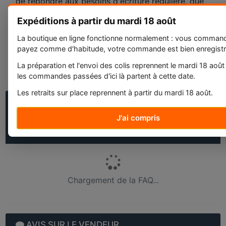
de répondre aux besoins d'écriture régulière, que
ce soit pour des listes de courses, des devoirs
Expéditions à partir du mardi 18 août
scolaires ou des rapports professionnels.
La boutique en ligne fonctionne normalement : vous comman
Poids du colis : 0,04 Kg
payez comme d'habitude, votre commande est bien enregistr
Etat : Neuf
La préparation et l'envoi des colis reprennent le mardi 18 août
les commandes passées d'ici là partent à cette date.
Les retraits sur place reprennent à partir du mardi 18 août.
QUESTIONS FRÉQUENTES SUR STYLO-BILLE
BIC NOIR CRISTAL 16460 - ÉCRITURE
J'ai compris
MOYENNE 0,5 MM ENCRE CLASSIQUE BILLE
INDÉFORMABLE CAPUCHON
Chargement de la FAQ...
AVIS SUR LE VENDEUR